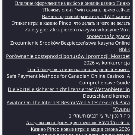
Влияние оформления на выбор в онлайн казино Пинко
Почему стоит 1win скачать прямо сейчас?
Важность разнообразия игр в 1win казино
Этикет игры в казино Pinco: что делать и чего не делать
Zalety gier z krupierem na żywo w kasynie Vox:
społeczność graczy
Zrozumienie Środków Bezpieczeństwa Kasyna Online
Bblik
Porównanie dostępności bonusów i promocji: Mostbet
2026 vs konkurencja
Топ 5 бонусов в пинко казино на данный момент
Safe Payment Methods for Canadian Online Casinos: A
Comprehensive Guide
Die Vorteile sicherer nicht lizenzierter Wettanbieter in
Deutschland kennen
Aviator On The Internet Resmi Web Sitesi: Gerçek Para
Oyunu”
ניהול נכון של צי רכבים חשמליים
Актуальная информация о зеркале Vavada сейчас
Казино Pinco новые игры и акции сезона 2026