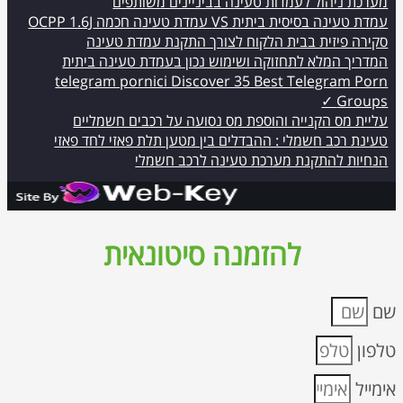
מערכת ניהול לעמדות טעינה בביניינים משותפים
עמדת טעינה בסיסית ביתית VS עמדת טעינה חכמה OCPP 1.6J
סקירה פיזית בבית הלקוח לצורך התקנת עמדת טעינה
המדריך המלא לתחזוקה ושימוש נכון בעמדת טעינה ביתית
telegram pornici Discover 35 Best Telegram Porn
Groups ✓
עליית מס הקנייה והוספת מס נסועה על רכבים חשמליים
טעינת רכב חשמלי : ההבדלים בין מטען תלת פאזי לחד פאזי
הנחיות להתקנת מערכת טעינה לרכב חשמלי
להזמנה סיטונאית
שם
טלפון
אימייל