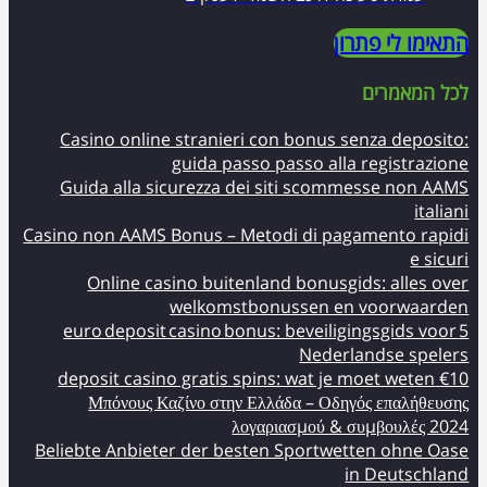
התאימו לי פתרון
לכל המאמרים
Casino online stranieri con bonus senza deposito:
guida passo passo alla registrazione
Guida alla sicurezza dei siti scommesse non AAMS
italiani
Casino non AAMS Bonus – Metodi di pagamento rapidi
e sicuri
Online casino buitenland bonusgids: alles over
welkomstbonussen en voorwaarden
5 euro deposit casino bonus: beveiligingsgids voor
Nederlandse spelers
€10 deposit casino gratis spins: wat je moet weten
Μπόνους Καζίνο στην Ελλάδα – Οδηγός επαλήθευσης
λογαριασμού & συμβουλές 2024
Beliebte Anbieter der besten Sportwetten ohne Oase
in Deutschland